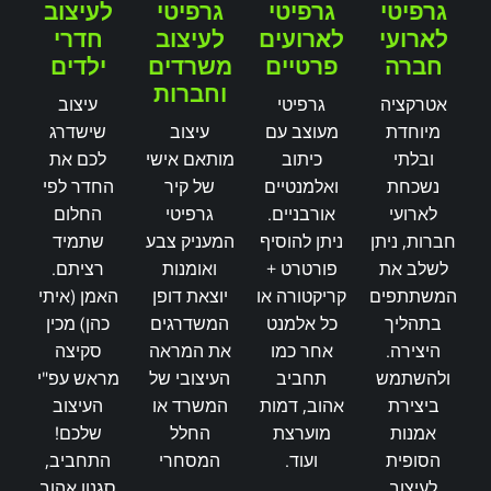
גרפיטי
גרפיטי
גרפיטי
לעיצוב
לארועי
לארועים
לעיצוב
חדרי
חברה
פרטיים
משרדים
ילדים
וחברות
אטרקציה
גרפיטי
עיצוב
מיוחדת
מעוצב עם
עיצוב
שישדרג
ובלתי
כיתוב
מותאם אישי
לכם את
נשכחת
ואלמנטיים
של קיר
החדר לפי
לארועי
אורבניים.
גרפיטי
החלום
חברות, ניתן
ניתן להוסיף
המעניק צבע
שתמיד
לשלב את
פורטרט +
ואומנות
רציתם.
המשתתפים
קריקטורה או
יוצאת דופן
האמן (איתי
בתהליך
כל אלמנט
המשדרגים
כהן) מכין
היצירה.
אחר כמו
את המראה
סקיצה
ולהשתמש
תחביב
העיצובי של
מראש עפ"י
ביצירת
אהוב, דמות
המשרד או
העיצוב
אמנות
מוערצת
החלל
שלכם!
הסופית
ועוד.
המסחרי
התחביב,
לעיצוב
סגנון אהוב