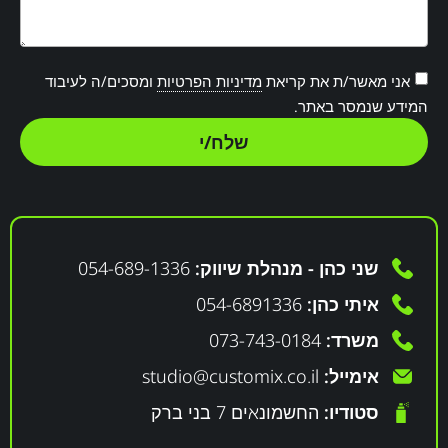
אני מאשר/ת את קריאת
מדיניות הפרטיות
ומסכים/ה לעיבוד
המידע שנמסר באתר.
שלח/י
שני כהן - מנהלת שיווק:
054-689-1336
איתי כהן:
054-6891336
משרד:
073-743-0184
אימייל:
studio@customix.co.il
סטודיו:
החשמונאים 7 בני ברק